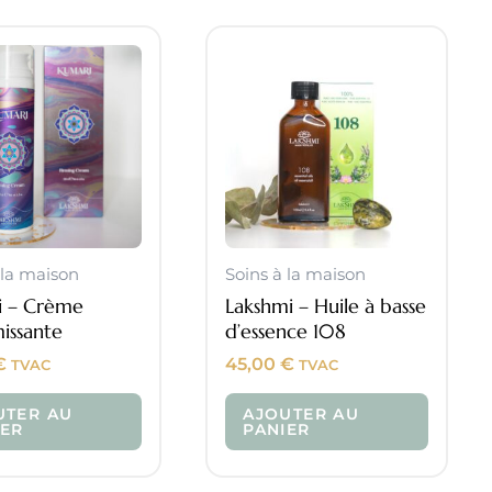
 la maison
Soins à la maison
i – Crème
Lakshmi – Huile à basse
missante
d’essence 108
€
45,00
€
TVAC
TVAC
UTER AU
AJOUTER AU
IER
PANIER