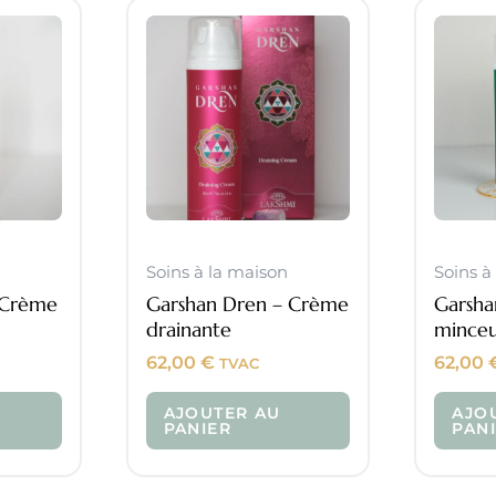
Soins à la maison
Soins à
 Crème
Garshan Dren – Crème
Garsha
drainante
mince
62,00
€
62,00
TVAC
AJOUTER AU
AJO
PANIER
PAN