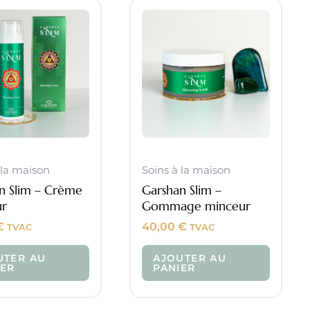
 la maison
Soins à la maison
n Slim – Crème
Garshan Slim –
ur
Gommage minceur
€
40,00
€
TVAC
TVAC
UTER AU
AJOUTER AU
IER
PANIER