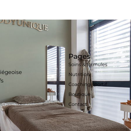
Pages
Soins & formules
liégeoise
Nutrition
fs
Coaching sportif
Boutique
Contact