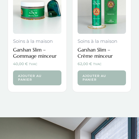
Soins à la maison
Soins à la maison
Garshan Slim –
Garshan Slim –
Gommage minceur
Crème minceur
40,00
€
62,00
€
TVAC
TVAC
AJOUTER AU
AJOUTER AU
PANIER
PANIER