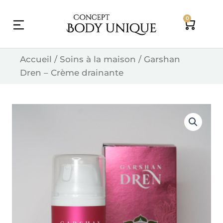
Skip
0
to
Cart
content
Accueil
/
Soins à la maison
/ Garshan
Dren – Crème drainante