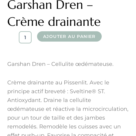
Garshan Dren –
Crème drainante
quantité
AJOUTER AU PANIER
de
Garshan
Dren
-
Garshan Dren – Cellulite œdémateuse.
Crème
drainante
Crème drainante au Pissenlit. Avec le
principe actif breveté : Sveltine® ST.
Antioxydant. Draine la cellulite
œdémateuse et réactive la microcirculation,
pour un tour de taille et des jambes
remodelés. Remodèle les cuisses avec un
effet push-up. Favorise la compacité et