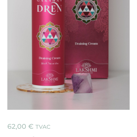
62,00
€
TVAC