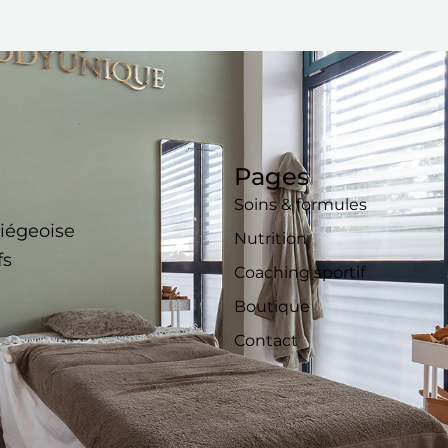
Pages
Soins & formules
liégeoise
Nutrition
fs
Coaching sportif
Boutique
Contact