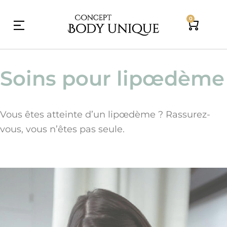
Skip
0
to
Cart
content
Soins pour lipœdème
Vous êtes atteinte d’un lipœdème ? Rassurez-
vous, vous n’êtes pas seule.