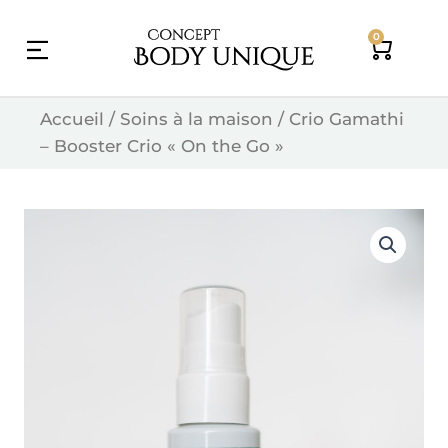
Skip
0
to
Cart
content
Accueil
/
Soins à la maison
/ Crio Gamathi
– Booster Crio « On the Go »