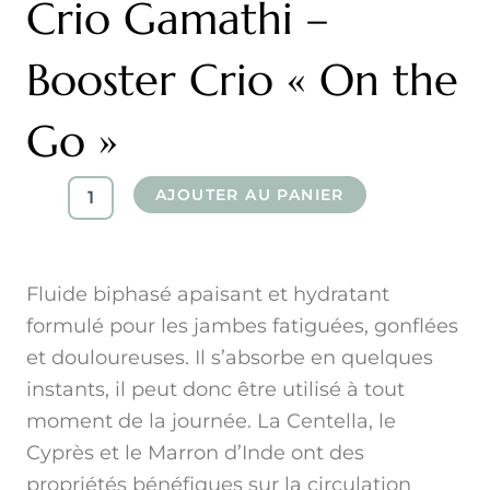
Crio Gamathi –
Booster Crio « On the
Go »
quantité
AJOUTER AU PANIER
de
Crio
Gamathi
-
Fluide biphasé apaisant et hydratant
Booster
Crio
formulé pour les jambes fatiguées, gonflées
"On
et douloureuses. Il s’absorbe en quelques
the
Go"
instants, il peut donc être utilisé à tout
moment de la journée. La Centella, le
Cyprès et le Marron d’Inde ont des
propriétés bénéfiques sur la circulation