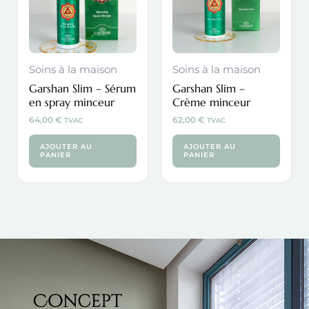
Soins à la maison
Soins à la maison
Garshan Slim – Sérum
Garshan Slim –
en spray minceur
Crème minceur
64,00
€
62,00
€
TVAC
TVAC
AJOUTER AU
AJOUTER AU
PANIER
PANIER