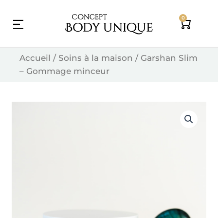
Skip
0
to
Cart
content
Accueil
/
Soins à la maison
/ Garshan Slim
– Gommage minceur