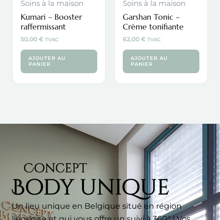
Soins à la maison
Soins à la maison
Kumari – Booster
Garshan Tonic –
raffermissant
Crème tonifiante
50,00
€
62,00
€
TVAC
TVAC
AJOUTER AU
AJOUTER AU
PANIER
PANIER
Un lieu unique en Belgique situé en région
liégeoise et qui vous offre un suivi à 360° ! Vos