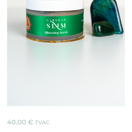
40,00
€
TVAC