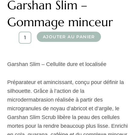
Garshan Slim –
Gommage minceur
quantité
AJOUTER AU PANIER
de
Garshan
Slim
-
Garshan Slim – Cellulite dure et localisée
Gommage
minceur
Préparateur et amincissant, conçu pour définir la
silhouette. Grâce à l’action de la
microdermabrasion réalisée à partir des
microgranules de noyau d’abricot et d’argile, le
Garshan Slim Scrub libère la peau des cellules
mortes pour la rendre beaucoup plus lisse. Enrichi
en cola, guarana, caféine et du complexe minceur