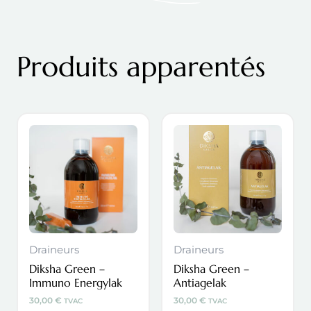
Produits apparentés
Draineurs
Draineurs
Diksha Green –
Diksha Green –
Immuno Energylak
Antiagelak
30,00
€
30,00
€
TVAC
TVAC