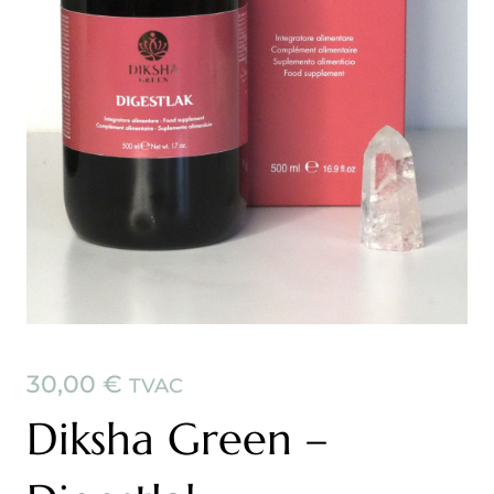
30,00
€
TVAC
Diksha Green –