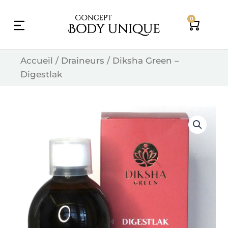
Skip
0
to
Cart
content
Accueil
/
Draineurs
/ Diksha Green –
Digestlak