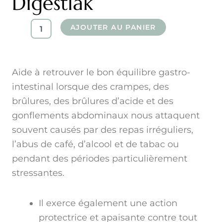
Digestlak
quantité
AJOUTER AU PANIER
de
Diksha
Green
-
Aide à retrouver le bon équilibre gastro-
Digestlak
intestinal lorsque des crampes, des
brûlures, des brûlures d’acide et des
gonflements abdominaux nous attaquent
souvent causés par des repas irréguliers,
l’abus de café, d’alcool et de tabac ou
pendant des périodes particulièrement
stressantes.
Il exerce également une action
protectrice et apaisante contre tout