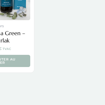
urs
ha Green –
rlak
€
TVAC
UTER AU
IER