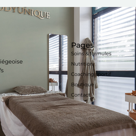
Pages
Soins & formules
liégeoise
Nutrition
fs
Coaching sportif
Boutique
Contact