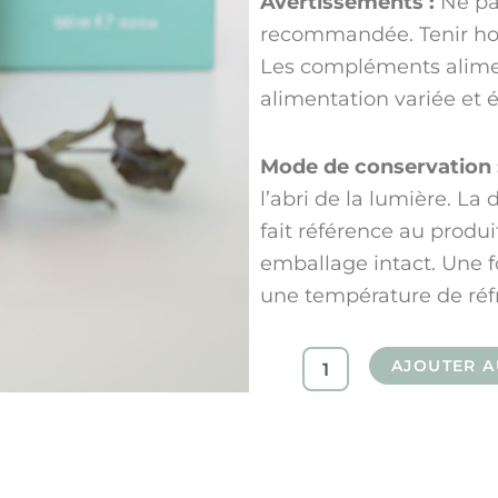
Avertissements :
Ne pa
recommandée. Tenir hor
Les compléments alimen
alimentation variée et é
Mode de conservation 
l’abri de la lumière. La 
fait référence au produ
emballage intact. Une fo
une température de réf
quantité
AJOUTER A
de
Diksha
Green
-
Leg
Fluidlak