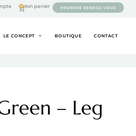
mpte
Mon panier
0
Cart
PRENDRE RENDEZ-VOUS
LE CONCEPT
BOUTIQUE
CONTACT
 Green – Leg