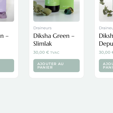
Draineurs
Draine
n –
Diksha Green –
Diks
Slimlak
Depu
30,00
€
30,00
TVAC
AJOUTER AU
AJO
PANIER
PAN