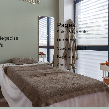
Pages
Soins & formules
liégeoise
Nutrition
fs
Coaching sportif
Boutique
Contact