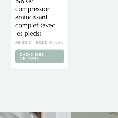
Bas de
chosen
compression
on
amincissant
the
complet (avec
product
les pieds)
page
58,00
€
–
63,00
€
TVAC
CHOIX DES
OPTIONS