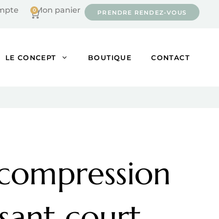
mpte
Mon panier
0
Cart
PRENDRE RENDEZ-VOUS
LE CONCEPT
BOUTIQUE
CONTACT
 compression
sant court