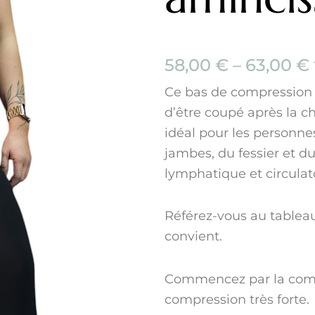
58,00
€
–
63,00
€
Ce bas de compression c
d’être coupé après la che
idéal pour les personn
jambes, du fessier et d
lymphatique et circulato
Référez-vous au tableau 
convient.
Commencez par la compr
compression très forte.